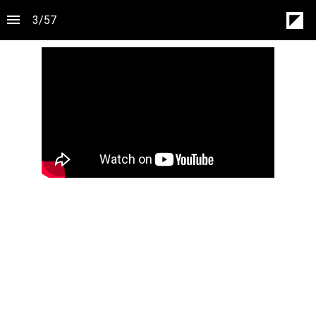
3
/
57