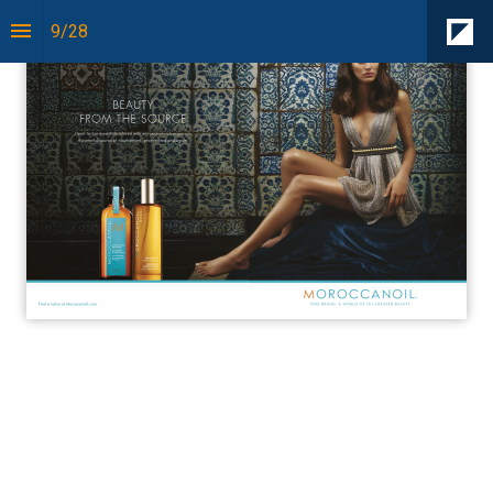
9
/
28