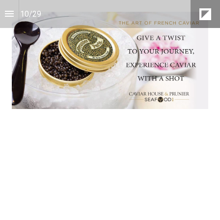
10
/
29