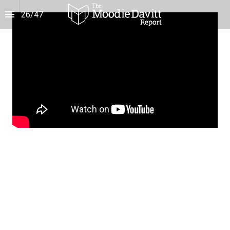
26
/
47