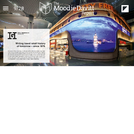
9
/
28