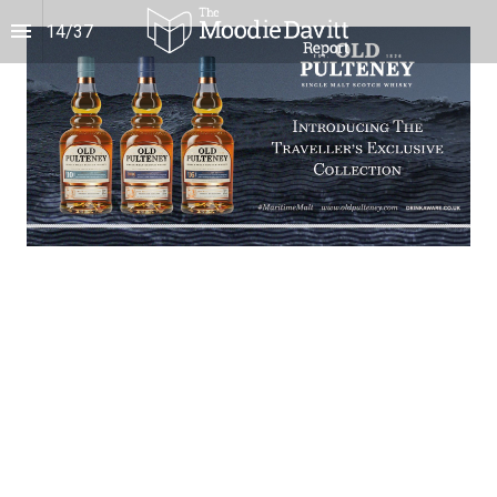
14
/
37