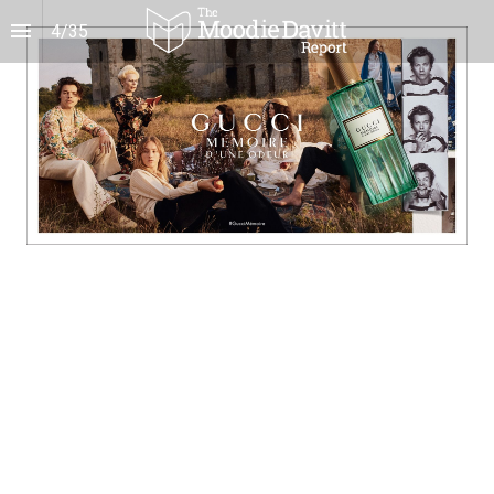
4
/
35