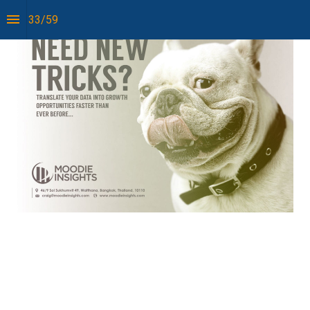
33
/
59