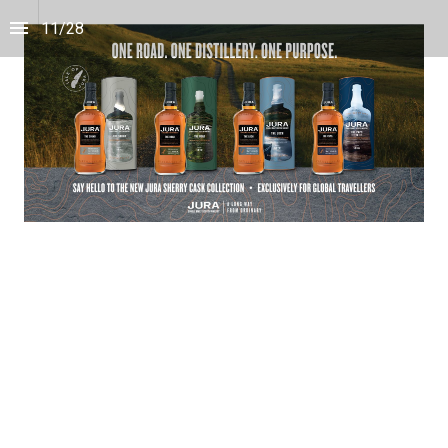
11
/
28