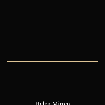
10
/
14
Helen Mirren