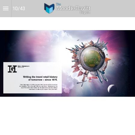
10
/
43