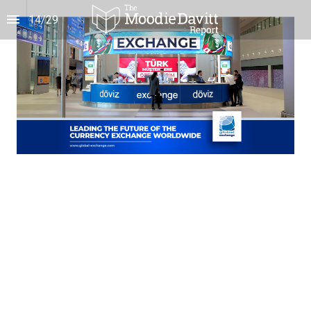
14
/
29