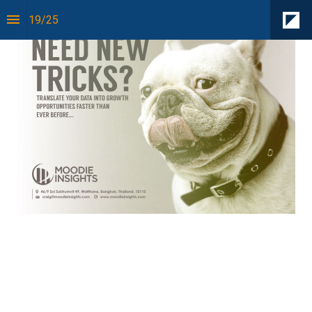
19
/
25