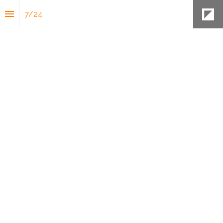
7
/
24