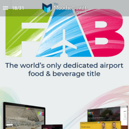
18
/
31