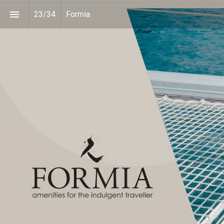
23
/
34
Formia