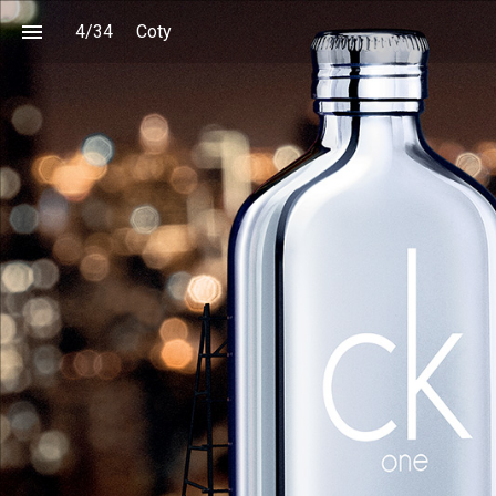
4
/
34
Coty