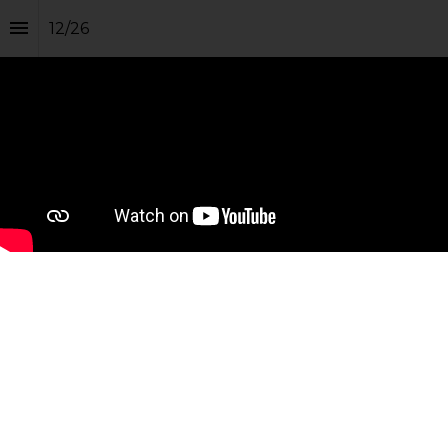
12
/
26