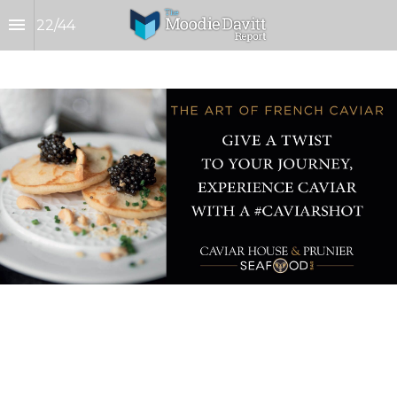
22
/
44