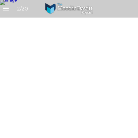
12
/
20