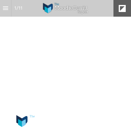
1
/
11