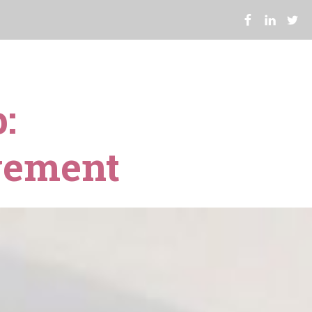
:
gement