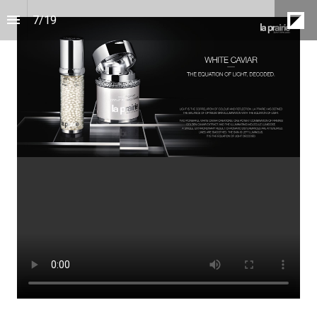
7
/
19